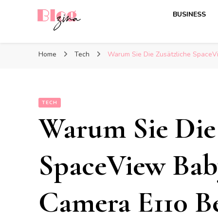
BUSINESS
BlogZina
It Keeps Going
Home
Tech
Warum Sie Die Zusätzliche SpaceVi
TECH
Warum Sie Die 
SpaceView Bab
Camera E110 Be