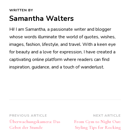
WRITTEN BY
Samantha Walters
Hi! I am Samantha, a passionate writer and blogger
whose words illuminate the world of quotes, wishes,
images, fashion, lifestyle, and travel. With a keen eye
for beauty and a love for expression, I have created a
captivating online platform where readers can find
inspiration, guidance, and a touch of wanderlust.
Post
PREVIOUS ARTICLE
NEXT ARTICLE
Überwachungskamera: Das
From Gym to Night Out:
Navigation
Gebot der Stunde
Styling Tips for Rocking