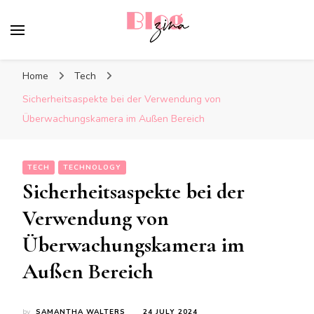
BlogZina
It Keeps Going
Home
Tech
Sicherheitsaspekte bei der Verwendung von
Überwachungskamera im Außen Bereich
TECH
TECHNOLOGY
Sicherheitsaspekte bei der
Verwendung von
Überwachungskamera im
Außen Bereich
by
SAMANTHA WALTERS
24 JULY 2024