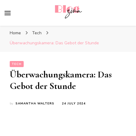
BlogZina
It Keeps Going
Home
Tech
Überwachungskamera: Das Gebot der Stunde
TECH
Überwachungskamera: Das
Gebot der Stunde
by
SAMANTHA WALTERS
24 JULY 2024