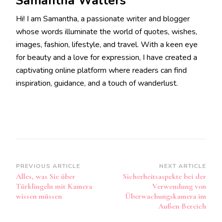
Samantha Walters
Hi! I am Samantha, a passionate writer and blogger
whose words illuminate the world of quotes, wishes,
images, fashion, lifestyle, and travel. With a keen eye
for beauty and a love for expression, I have created a
captivating online platform where readers can find
inspiration, guidance, and a touch of wanderlust.
Post
PREVIOUS ARTICLE
NEXT ARTICLE
Alles, was Sie über
Sicherheitsaspekte bei der
Navigation
Türklingeln mit Kamera
Verwendung von
wissen müssen
Überwachungskamera im
Außen Bereich