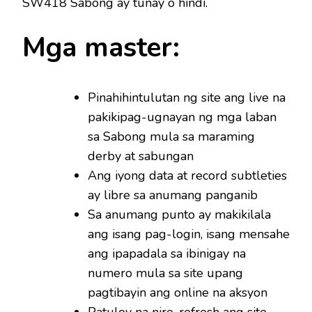
SW418 Sabong ay tunay o hindi.
Mga master:
Pinahihintulutan ng site ang live na
pakikipag-ugnayan ng mga laban
sa Sabong mula sa maraming
derby at sabungan
Ang iyong data at record subtleties
ay libre sa anumang panganib
Sa anumang punto ay makikilala
ang isang pag-login, isang mensahe
ang ipapadala sa ibinigay na
numero mula sa site upang
pagtibayin ang online na aksyon
Patuloy na nire-refresh ang site