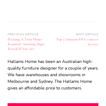
Post
PREVIOUS ARTICLE
NEXT ARTICLE
Nearing A Twin Flame
Top 3 Amazon FBA courses
Navigation
Reunion? Amazing Signs
in 2021
Reveal If You Are
Hallams Home has been an Australian high-
quality furniture designer for a couple of years.
We have warehouses and showrooms in
Melbourne and Sydney. The Hallams Home
gives an affordable price to customers.