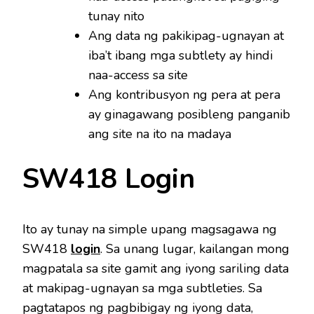
tunay nito
Ang data ng pakikipag-ugnayan at
iba’t ibang mga subtlety ay hindi
naa-access sa site
Ang kontribusyon ng pera at pera
ay ginagawang posibleng panganib
ang site na ito na madaya
SW418 Login
Ito ay tunay na simple upang magsagawa ng
SW418
login
. Sa unang lugar, kailangan mong
magpatala sa site gamit ang iyong sariling data
at makipag-ugnayan sa mga subtleties. Sa
pagtatapos ng pagbibigay ng iyong data,