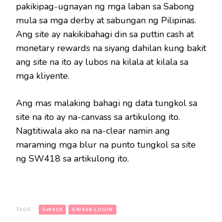
pakikipag-ugnayan ng mga laban sa Sabong
mula sa mga derby at sabungan ng Pilipinas.
Ang site ay nakikibahagi din sa puttin cash at
monetary rewards na siyang dahilan kung bakit
ang site na ito ay lubos na kilala at kilala sa
mga kliyente.
Ang mas malaking bahagi ng data tungkol sa
site na ito ay na-canvass sa artikulong ito.
Nagtitiwala ako na na-clear namin ang
maraming mga blur na punto tungkol sa site
ng SW418 sa artikulong ito.
TAGS:
SW418
SW418 LOGIN