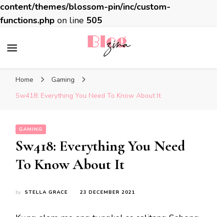
content/themes/blossom-pin/inc/custom-
functions.php
on line
505
BlogZina
It Keeps Going
Home
Gaming
Sw418: Everything You Need To Know About It
GAMING
Sw418: Everything You Need
To Know About It
by
STELLA GRACE
23 DECEMBER 2021