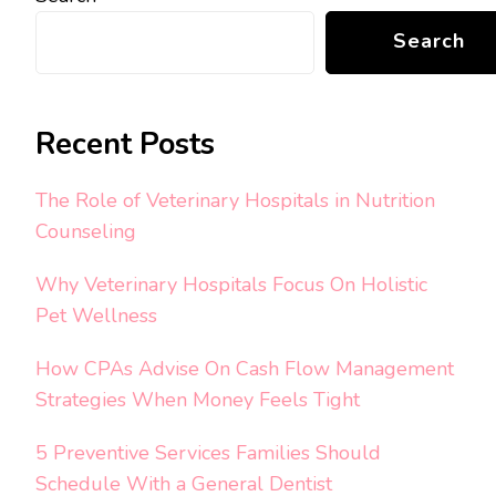
Search
Recent Posts
The Role of Veterinary Hospitals in Nutrition
Counseling
Why Veterinary Hospitals Focus On Holistic
Pet Wellness
How CPAs Advise On Cash Flow Management
Strategies When Money Feels Tight
5 Preventive Services Families Should
Schedule With a General Dentist